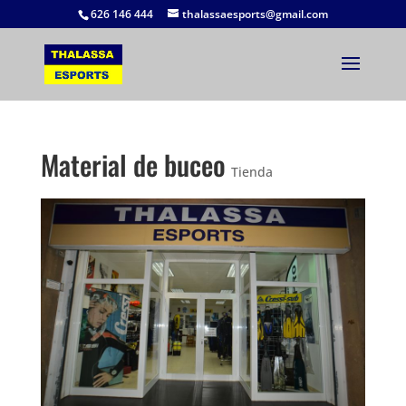
626 146 444
thalassaesports@gmail.com
Material de buceo
Tienda