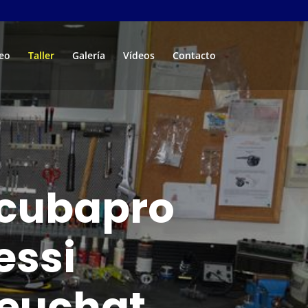
eo
Taller
Galería
Vídeos
Contacto
 Scubapro
essi
Beuchat