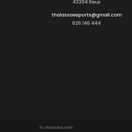
43204 Reus
thalassaesports@gmail.com
626 146 444
by
mussara.com